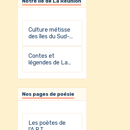
Notre île de La Réunion
Culture métisse
des îles du Sud-
Ouest de l'Océan
Indien
Contes et
légendes de La
Réunion
Nos pages de poésie
Les poètes de
l'A.R.T